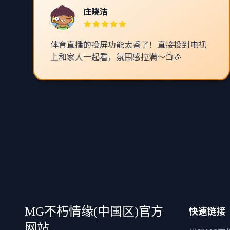
庄晓洁
体育直播的投屏功能太香了！直接投到电视
上和家人一起看，氛围感拉满～📺🎉
快速链接
MG不朽情缘(中国区)官方
网站