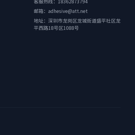
客服热线：18362873794
邮箱：adhesive@att.net
地址：深圳市龙岗区龙城街道盛平社区龙
平西路18号区1088号