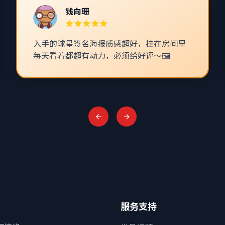
钱向珊
入手的球星签名海报质感超好，挂在房间里
每天看着都超有动力，必须给好评～🖼️
服务支持