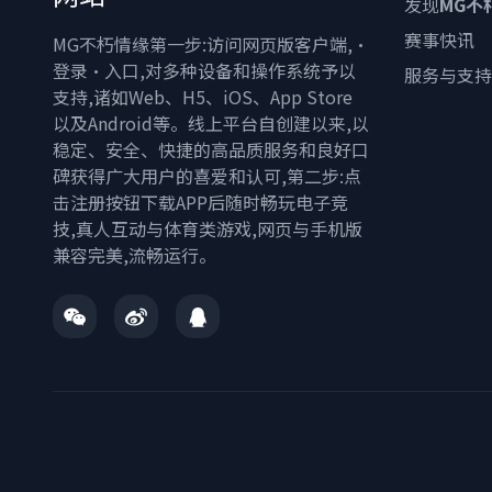
发现
MG不
赛事快讯
MG不朽情缘第一步:访问网页版客户端,·
登录·入口,对多种设备和操作系统予以
服务与支持
支持,诸如Web、H5、iOS、App Store
以及Android等。线上平台自创建以来,以
稳定、安全、快捷的高品质服务和良好口
碑获得广大用户的喜爱和认可,第二步:点
击注册按钮下载APP后随时畅玩电子竞
技,真人互动与体育类游戏,网页与手机版
兼容完美,流畅运行。