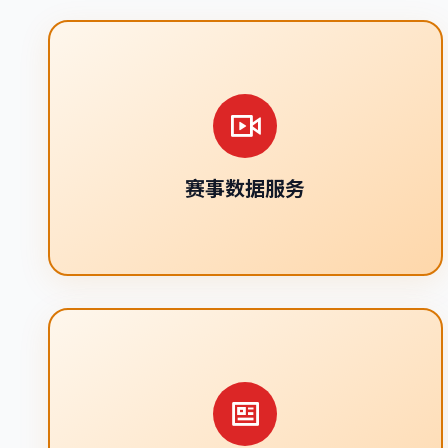
赛事数据服务
采集并分析赛事数据，生成专业战报、球员评分等数据
可视化内容。
赛事数据服务
周边产品销售
涵盖球衣、纪念品、运动装备等体育周边零售及定制化