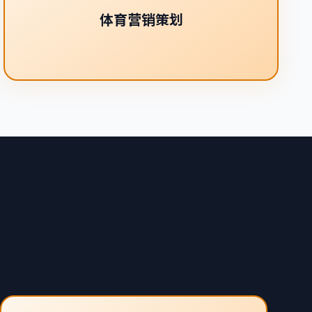
销推广服务。
体育营销策划