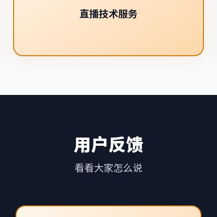
术解决方案。
直播技术服务
用户反馈
看看大家怎么说