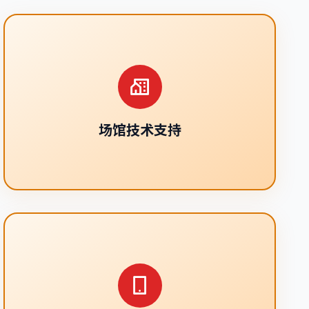
场馆技术支持
提供场馆直播设备租赁、网络搭建及智能导览系统等技
术保障服务。
场馆技术支持
体育营销策划
为品牌提供赛事赞助方案、直播带货策划及周边产品营