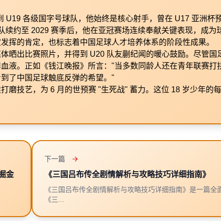
 U19 各级国字号球队，他始终是核心射手，曾在 U17 亚洲杯
江队续约至 2029 赛季后，他在亚冠赛场连续奉献关键表现，成为
定发挥的肯定，也标志着中国足球人才培养体系的阶段性成果。
媒体晒出比赛照片，并得到 U20 队友蒯纪闻的暖心鼓励。尽管国
血液。正如《钱江晚报》所言："当多数同龄人还在青年联赛打
到了中国足球触底反弹的希望。"
技艺，为 6 月的世预赛 "生死战" 蓄力。这位 18 岁少年的
下一篇
克掘金
《三国吕布传全剧情解析与攻略技巧详细指南》
《三国吕布传全剧情解析与攻略技巧详细指南》是一篇全
《三...