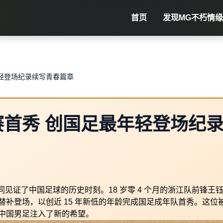
首页
发现
MG不朽情缘
年轻登场纪录续写青春篇章
赛首秀 创国足最年轻登场纪
众共同见证了中国足球的历史时刻。18 岁零 4 个月的浙江队前锋王
中替补登场，以创近 15 年新低的年龄完成国足成年队首秀。这位
的中国男足注入了新的希望。