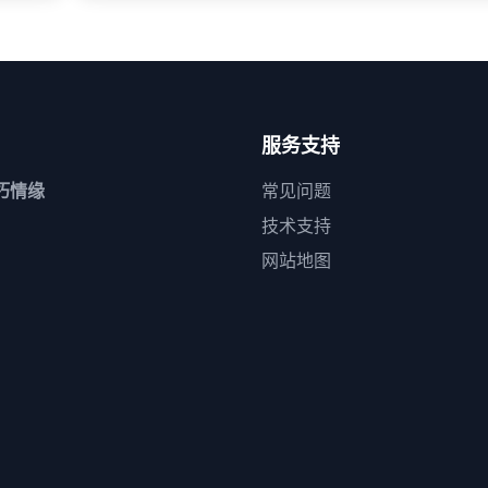
服务支持
朽情缘
常见问题
技术支持
网站地图