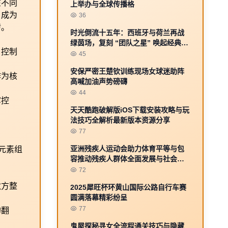
在不同
上举办与全球传播格
，成为
36
转。
时光倒流十五年：西班牙与荷兰再战
绿茵场，复刻 “团队之星” 唤起经典记
、控制
忆
45
安保严密王楚钦训练现场女球迷助阵
作为核
高喊加油声势磅礴
44
掌控
天天酷跑破解版iOS下载安装攻略与玩
法技巧全解析最新版本资源分享
。
77
亚洲残疾人运动会助力体育平等与包
元素组
容推动残疾人群体全面发展与社会融
入
72
敌方整
2025犀旺杯环黄山国际公路自行车赛
圆满落幕精彩纷呈
77
的翻
鬼屋探秘寻女全流程通关技巧与隐藏