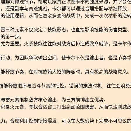
观理解到微观细节，帮助玩家真正读懂卡尔的强度来源，并学会
容，还是副本与高难挑战，卡尔都可以通过合理搭配与精准释放
尔的使用逻辑，从而在复杂多变的战场中，完成一次次精彩的逆
、雷三种元素不仅决定了技能形态，也直接影响技能的伤害类型
尔的第一步。
中尤为重要。火系技能往往能对敌方后排造成致命威胁，是卡尔
制行动，为团队争取输出空间，使卡尔不仅是输出者，也是节奏
技能释放节奏，在对抗依赖大招的阵容时，具有极高的战略意义
于技能释放顺序与战斗节奏的把控。错误的施法时机，往往会浪费
冰与雷元素限制敌方核心输出，为己方前排建立优势。
始积累火元素，寻找合适窗口打出高额范围伤害，从而快速削减
能力。合理利用控制衔接爆发，可以在人数劣势下完成不可思议