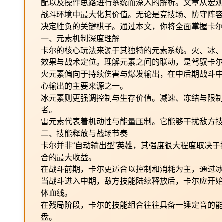
配以及操作思路进行系统而深入的解析。文章从宏
战斗环境中最大化其价值。无论是竞技场、防守阵
决定胜负的关键棋子。通过本文，你将全面掌握卡
一、元素机制深度理解
卡尔的核心玩法来源于其独特的元素系统。火、冰
效果与战术定位。理解元素之间的联动，是驾驭卡
火元素偏向于持续伤害与爆发输出，在中后期战斗
心输出的主要来源之一。
冰元素则更强调控制与生存价值。减速、冻结与限
者。
雷元素代表着机动性与能量压制。它能够干扰敌方
二、技能释放与战场节奏
卡尔并非“自动输出型”英雄，其强度很大程度取决
合的最大收益。
在战斗前期，卡尔更适合以控制和消耗为主，通过
当战斗进入中期，敌方技能陆续释放后，卡尔应开
体血线。
在残局阶段，卡尔的技能组合往往具备一锤定音的
盘。