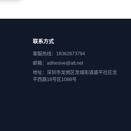
联系方式
客服热线：18362873794
邮箱：adhesive@att.net
地址：深圳市龙岗区龙城街道盛平社区龙
平西路18号区1088号