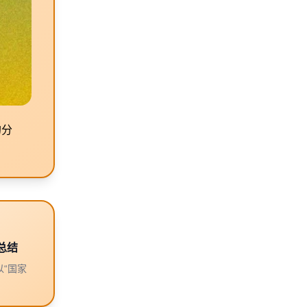
的分
总结
“国家