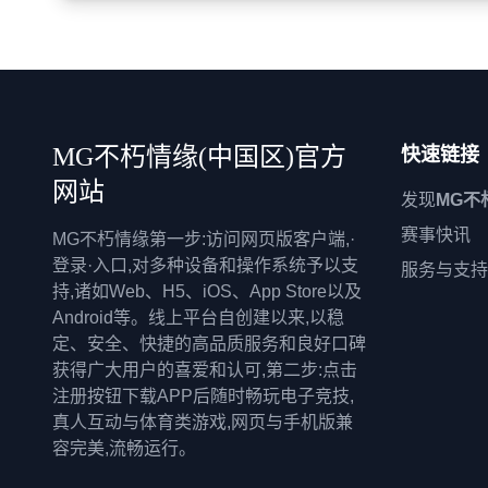
MG不朽情缘(中国区)官方
快速链接
网站
发现
MG不
赛事快讯
MG不朽情缘第一步:访问网页版客户端,·
登录·入口,对多种设备和操作系统予以支
服务与支持
持,诸如Web、H5、iOS、App Store以及
Android等。线上平台自创建以来,以稳
定、安全、快捷的高品质服务和良好口碑
获得广大用户的喜爱和认可,第二步:点击
注册按钮下载APP后随时畅玩电子竞技,
真人互动与体育类游戏,网页与手机版兼
容完美,流畅运行。