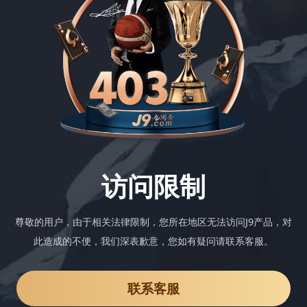
访问限制
尊敬的用户，由于相关法律限制，您所在地区无法访问J9产品，对
此造成的不便，我们深表歉意，您如有疑问请联系客服。
联系客服