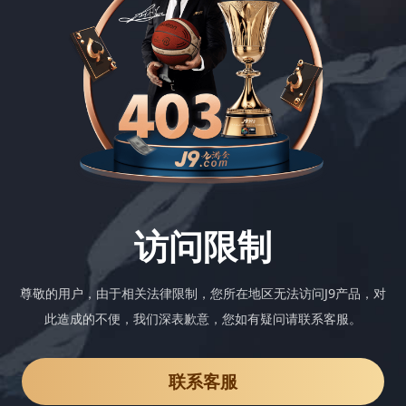
访问限制
尊敬的用户，由于相关法律限制，您所在地区无法访问J9产品，对
此造成的不便，我们深表歉意，您如有疑问请联系客服。
联系客服