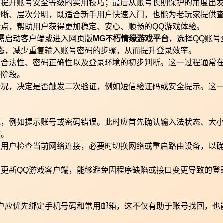
种提升账号安全等级的实用技巧；最后从账号长期保护的角度出
清晰、层次分明，既适合新手用户快速入门，也能为老玩家提供
点，帮助用户获得更加稳定、安心、顺畅的QQ游戏体验。
需启动客户端或进入网页版
MG不朽情缘游戏平台
，选择QQ账号
态，减少重复输入账号密码的步骤，从而提升登录效率。
号合法性、密码正确性以及登录环境的初步判断。这一过程通常
一阶段。
情况，决定是否触发二次验证，例如短信验证码或安全提示。这
况，例如提示账号或密码错误。此时应首先确认输入法状态、大
败。
议用户检查当前网络连接，必要时切换网络或重启路由设备，以
更新QQ游戏客户端，能够避免因程序缺陷或接口变更导致的登
户应优先绑定手机号码和常用邮箱，这不仅有助于账号找回，也