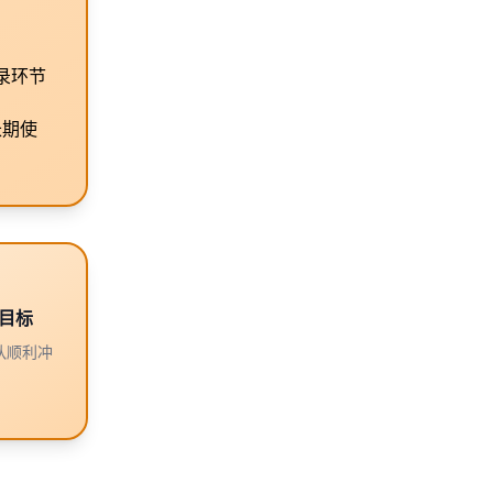
录环节
长期使
目标
队顺利冲