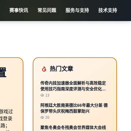
赛事快讯
常见问题
服务与支持
技术支持
热门文章
置
传奇内挂加速器全面解析与高效稳定
使用技巧指南深度评测与安全优化方
案
13
阿根廷大胜南美德比66年最大分差 德
保罗带头庆祝梅西鼓掌助兴
游戏过
20
戏登录
思路；
聚焦冬奥会冬残奥会世界媒体大会线