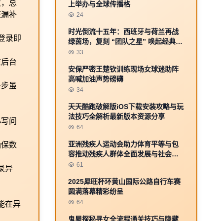
发，总
上举办与全球传播格
查漏补
24
时光倒流十五年：西班牙与荷兰再战
登录即
绿茵场，复刻 “团队之星” 唤起经典记
忆
33
在后台
安保严密王楚钦训练现场女球迷助阵
高喊加油声势磅礴
一步虽
34
天天酷跑破解版iOS下载安装攻略与玩
法技巧全解析最新版本资源分享
小写问
64
亚洲残疾人运动会助力体育平等与包
确保数
容推动残疾人群体全面发展与社会融
入
61
录异
2025犀旺杯环黄山国际公路自行车赛
圆满落幕精彩纷呈
64
能在异
鬼屋探秘寻女全流程通关技巧与隐藏