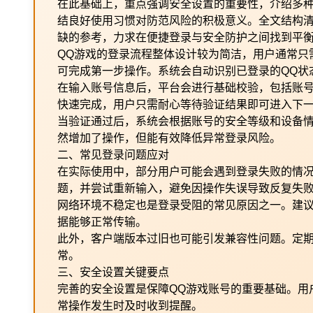
在此基础上，重点强调安全设置的重要性，介绍多
结良好使用习惯对防范风险的积极意义。全文结构
缺的参考，力求在便捷登录与安全防护之间找到平衡
QQ游戏的登录流程整体设计较为简洁，用户通常只
可完成第一步操作。系统会自动识别已登录的QQ状
在输入账号信息后，平台会进行基础校验，包括账
快速完成，用户只需耐心等待验证结果即可进入下
当验证通过后，系统会根据账号的安全等级和设备
然增加了操作，但能有效降低异常登录风险。
二、常见登录问题应对
在实际使用中，部分用户可能会遇到登录失败的情
题，并尝试重新输入，避免因操作失误导致反复失
网络环境不稳定也是登录受阻的常见原因之一。建
据能够正常传输。
此外，客户端版本过旧也可能引发兼容性问题。定期
常。
三、安全设置关键要点
完善的安全设置是保障QQ游戏账号的重要基础。用
常操作发生时及时收到提醒。