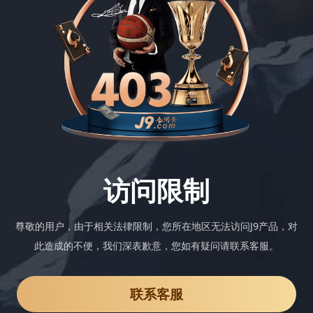
访问限制
尊敬的用户，由于相关法律限制，您所在地区无法访问J9产品，对
此造成的不便，我们深表歉意，您如有疑问请联系客服。
联系客服