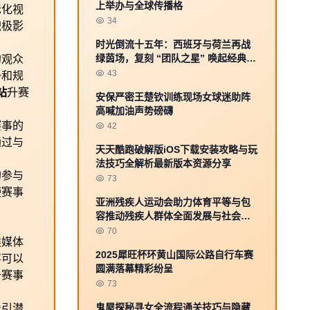
上举办与全球传播格
际化视
34
积极影
时光倒流十五年：西班牙与荷兰再战
绿茵场，复刻 “团队之星” 唤起经典记
的观众
忆
43
一和规
站
升赛
安保严密王楚钦训练现场女球迷助阵
高喊加油声势磅礴
赛事的
42
通过与
天天酷跑破解版iOS下载安装攻略与玩
法技巧全解析最新版本资源分享
的参与
73
使赛事
亚洲残疾人运动会助力体育平等与包
容推动残疾人群体全面发展与社会融
入
70
类媒体
2025犀旺杯环黄山国际公路自行车赛
事可以
圆满落幕精彩纷呈
升赛事
73
鬼屋探秘寻女全流程通关技巧与隐藏
吸引潜