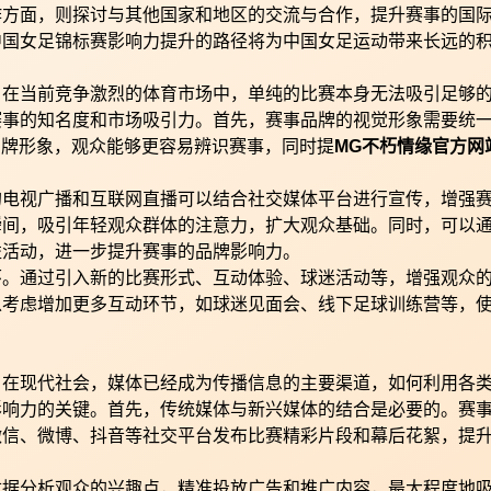
作方面，则探讨与其他国家和地区的交流与合作，提升赛事的国
中国女足锦标赛影响力提升的路径将为中国女足运动带来长远的
。在当前竞争激烈的体育市场中，单纯的比赛本身无法吸引足够
赛事的知名度和市场吸引力。首先，赛事品牌的视觉形象需要统
品牌形象，观众能够更容易辨识赛事，同时提
MG不朽情缘官方网
的电视广播和互联网直播可以结合社交媒体平台进行宣传，增强
瞬间，吸引年轻观众群体的注意力，扩大观众基础。同时，可以
益活动，进一步提升赛事的品牌影响力。
环。通过引入新的比赛形式、互动体验、球迷活动等，增强观众
以考虑增加更多互动环节，如球迷见面会、线下足球训练营等，
。在现代社会，媒体已经成为传播信息的主要渠道，如何利用各
影响力的关键。首先，传统媒体与新兴媒体的结合是必要的。赛
微信、微博、抖音等社交平台发布比赛精彩片段和幕后花絮，提
数据分析观众的兴趣点，精准投放广告和推广内容，最大程度地