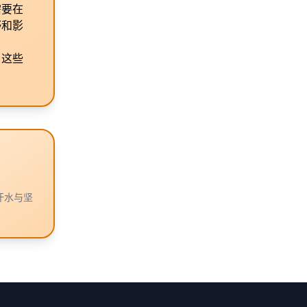
需要在
野和影
，这些
汗水与坚