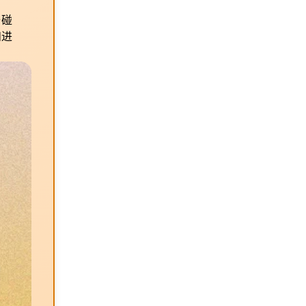
与碰
和进